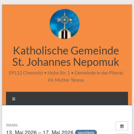
Zum
Inhalt
springen
Katholische Gemeinde
St. Johannes Nepomuk
09112 Chemnitz • Hohe Str. 1 • Gemeinde in der Pfarrei
Hl. Mutter Teresa
Menü
WANN:
13. Mai 2026 – 17. Mai 2026
ganztägig