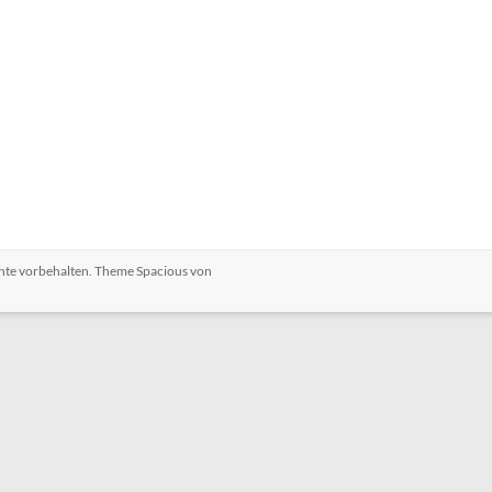
chte vorbehalten. Theme
Spacious
von